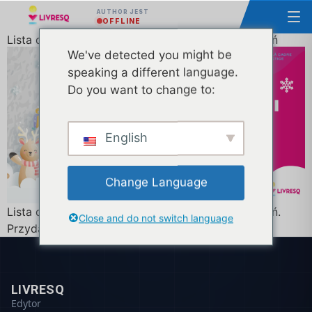
AUTHOR JEST
OFFLINE
Lista darmowych interaktywnych lekcji na grudzień
We've detected you might be
speaking a different language.
Do you want to change to:
English
Change Language
Lista darmowych interaktywnych lekcji na grudzień.
Close and do not switch language
Przydatne dla nauczycieli.
LIVRESQ
Edytor