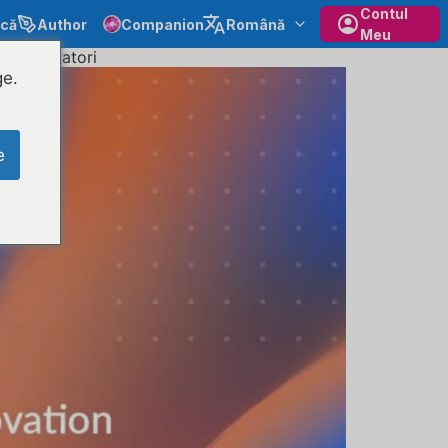
Contul
ecă
Author
Companion
Română
Meu
i și formatori
ge.
e