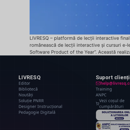
LIVRESQ – platformă de lecții interactive fina
românească de lecții interactive și cursuri e-
Software Product of the Year”. Această reali
LIVRESQ
Suport clienți
Editor
help@livresq.
Bibliotecă
Training
Noutăți
ANPC
Soluție PNRR
Vezi coșul de
Designer Instrucțional
cumpărături
Pedagogie Digitală