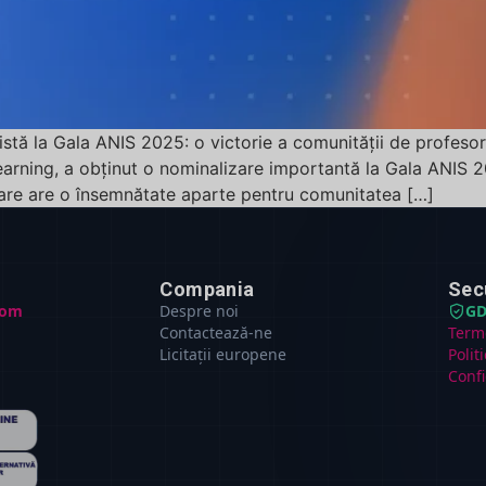
listă la Gala ANIS 2025: o victorie a comunității de profeso
learning, a obținut o nominalizare importantă la Gala ANIS 2
zare are o însemnătate aparte pentru comunitatea […]
Compania
Sec
com
Despre noi
GD
Contactează-ne
Terme
Licitații europene
Polit
Confi