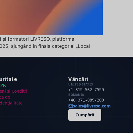
ri și formatori LIVRESQ, platforma
025, ajungând în finala categoriei „Local
uritate
Vânzări
PR
UNITED STATES
+1 315-562-7559
ni și Condiții
ROMÂNIA
ica de
+40 371-089-200
dențialitate
sales@livresq.com
Cumpără