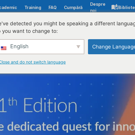
Despre
cademic
Training
FAQ
Cumpără
Bibliot
noi
listă la Gala ANIS 2025: o victorie a comunității de profesor
've detected you might be speaking a different langua
 you want to change to:
English
Change Languag
Close and do not switch language