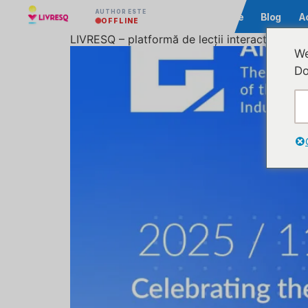
AUTHOR ESTE
Comunitate
Blog
A
OFFLINE
LIVRESQ – platformă de lecții interactive fina
We
Do