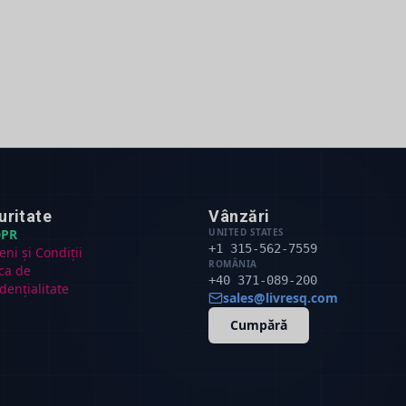
uritate
Vânzări
PR
UNITED STATES
+1 315-562-7559
ni și Condiții
ROMÂNIA
ica de
+40 371-089-200
dențialitate
sales@livresq.com
Cumpără