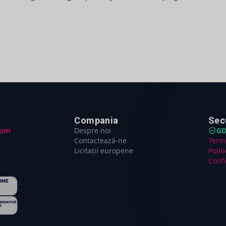
Compania
Sec
com
Despre noi
GD
Contactează-ne
Terme
Licitații europene
Polit
Confi