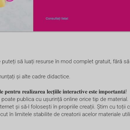
 puteți să luați resurse în mod complet gratuit, fără să 
nunțați și alte cadre didactice.
𝐞 𝐩𝐞𝐧𝐭𝐫𝐮 𝐫𝐞𝐚𝐥𝐢𝐳𝐚𝐫𝐞𝐚 𝐥𝐞𝐜𝐭̦𝐢𝐢𝐥𝐞 𝐢𝐧𝐭𝐞𝐫𝐚𝐜𝐭𝐢𝐯𝐞 𝐞𝐬𝐭𝐞 𝐢𝐦𝐩𝐨𝐫𝐭𝐚𝐧𝐭𝐚̆!
 poate publica cu ușurință online orice tip de material
ernet și să-l folosești în propriile creații. Știm cu toții
ut în limitele stabilite de creatorii acelor materiale uti