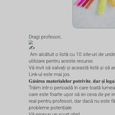
Dragi profesori,
Am alcătuit o listă cu 10 site-uri de unde
utilizare pentru aceste resurse.
Vă invit să salvați și această listă și să a
Link-ul este mai jos.
𝐆𝐚̆𝐬𝐢𝐫𝐞𝐚 𝐦𝐚𝐭𝐞𝐫𝐢𝐚𝐥𝐞𝐥𝐨𝐫 𝐩𝐨𝐭𝐫𝐢𝐯𝐢𝐭𝐞, 𝐝𝐚𝐫 𝐬̦𝐢 𝐥𝐞𝐠𝐚
Trăim într-o perioadă în care toată lumea
care este foarte ușor să iei ceva de pe int
real pentru profesori, dar dacă nu este făc
probleme potențiale.
Vă propun un scurt ghid.