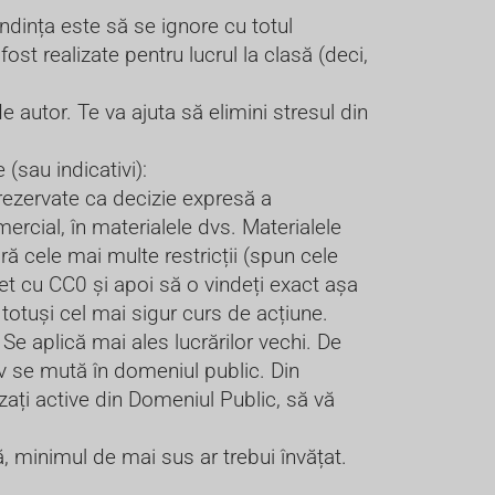
endința este să se ignore cu totul
ost realizate pentru lucrul la clasă (deci,
e autor. Te va ajuta să elimini stresul din
(sau indicativi):
rezervate ca decizie expresă a
ercial, în materialele dvs. Materialele
ără cele mai multe restricții (spun cele
net cu CC0 și apoi să o vindeți exact așa
 totuși cel mai sigur curs de acțiune.
e aplică mai ales lucrărilor vechi. De
iv se mută în domeniul public. Din
lizați active din Domeniul Public, să vă
ță, minimul de mai sus ar trebui învățat.