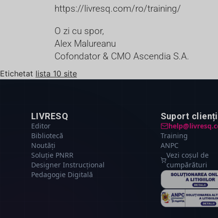
https://livresq.com/ro/training/
O zi cu spor,
Alex Malureanu
Cofondator & CMO Ascendia S.A.
Etichetat
lista 10 site
LIVRESQ
Suport clienți
Editor
help@livresq.
Bibliotecă
Training
Noutăți
ANPC
Soluție PNRR
Vezi coșul de
Designer Instrucțional
cumpărături
Pedagogie Digitală