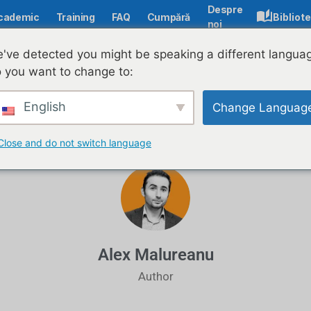
Despre
cademic
Training
FAQ
Cumpără
Bibliot
noi
've detected you might be speaking a different langua
 you want to change to:
0 site-uri cu resurse 
English
Change Languag
pentru profesori
Close and do not switch language
Alex Malureanu
Author