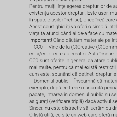
Pentru mulți, înțelegerea drepturilor de a
existența acestor drepturi. Este ușor, mai 
în spatele ușilor închise), orice încălcar
Acest scurt ghid îți va oferi o simplă înț
viața ta atunci când ai de-a face cu mater
Important!
Când căutăm materiale pe inter
– CC0 – Vine de la (C)Creative (C)Commo
celui/celor care au creat-o. Asta înseamnă
CC0 sunt oferite în general ca atare public
mai multe, pentru că mai există restricți
cum este, spunând că dețineți drepturile 
– Domeniul public – Înseamnă că materialu
exemplu, după ce trece o anumită perioadă
păcate, intrarea în domeniul public nu se î
asigurați (verificare triplă) dacă activul 
Sincer, nu este distractiv să lucrăm cu dr
O listă utilă, cu site-uri web care oferă ma