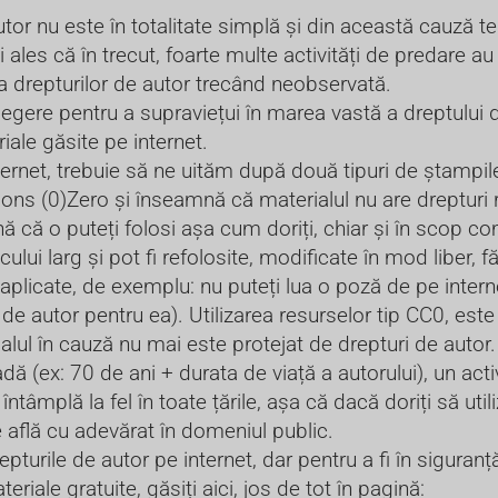
utor nu este în totalitate simplă și din această cauză t
ales că în trecut, foarte multe activități de predare au f
e a drepturilor de autor trecând neobservată.
elegere pentru a supraviețui în marea vastă a dreptului d
iale găsite pe internet.
net, trebuie să ne uităm după două tipuri de ștampile 
ns (0)Zero și înseamnă că materialul nu are drepturi 
 că o puteți folosi așa cum doriți, chiar și în scop com
ului larg și pot fi refolosite, modificate în mod liber, f
i aplicate, de exemplu: nu puteți lua o poză de pe inter
de autor pentru ea). Utilizarea resurselor tip CC0, este
l în cauză nu mai este protejat de drepturi de autor. S
 (ex: 70 de ani + durata de viață a autorului), un act
ntâmplă la fel în toate țările, așa că dacă doriți să uti
se află cu adevărat în domeniul public.
epturile de autor pe internet, dar pentru a fi în siguran
teriale gratuite, găsiți aici, jos de tot în pagină: