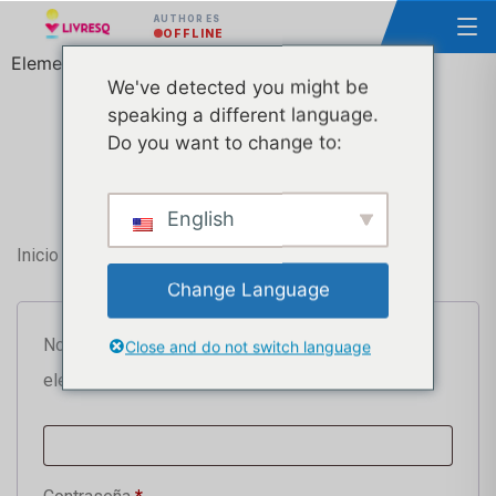
AUTHOR ES
OFFLINE
Elementor #412596
We've detected you might be
Todo lo que necesita para
speaking a different language.
Do you want to change to:
empezar a crear cursos y
lecciones interactivos
English
Inicio de sesión
Change Language
Nombre de usuario o dirección de correo
Close and do not switch language
electrónico
*