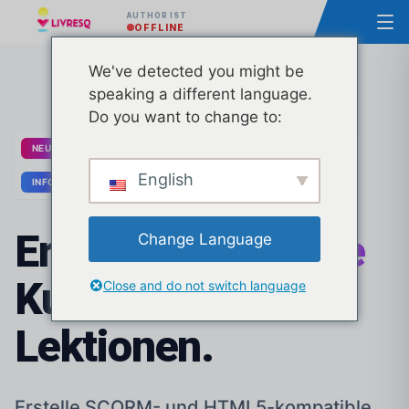
AUTHOR IST
AUTHOR IST
OFFLINE
LIVE
We've detected you might be
speaking a different language.
Do you want to change to:
20 neue Business-Vorlagen veröffentlicht
NEU
English
Reguli de publicare în bibliotecă
INFO
Erstelle
großartige
Change Language
Kurse und
Close and do not switch language
Lektionen.
Erstelle SCORM- und HTML5-kompatible