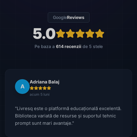
Google
Reviews
5.0
Pe baza a
614 recenzii
de 5 stele
Adriana Balaj
A
acum 5 luni
"Livresq este o platformă educațională excelentă.
Biblioteca variată de resurse și suportul tehnic
prompt sunt mari avantaje."