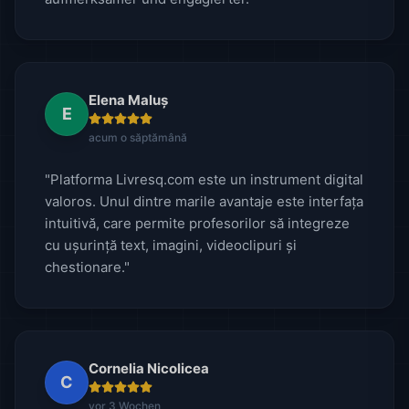
Elena Maluș
E
acum o săptămână
"Platforma Livresq.com este un instrument digital
valoros. Unul dintre marile avantaje este interfața
intuitivă, care permite profesorilor să integreze
cu ușurință text, imagini, videoclipuri și
chestionare."
Cornelia Nicolicea
C
vor 3 Wochen