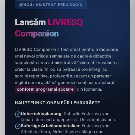
NOU: ASISTENT PEDAGOGIC
Lansăm
LIVRESQ
Companion
LIVRESQ Companion a fost creat pentru a răspunde
unei nevoi critice semnalate de cadrele didactice:
supraîncărcarea administrativă înainte de susținerea
orelor la clasă. În loc să petreacă ore întregi cu
sarcini repetitive, profesorii au acum un partener
digital care îi ajută să genereze conținut structurat,
conform programei școlare
din România.
HAUPTFUNKTIONEN FÜR LEHRKRÄFTE:
Unterrichtsplanung:
Schnelle Erstellung von
kohärenten und angepassten Unterrichtsplänen.
Sofortige Arbeitsmaterialien:
Erstellung von
Arbeitsblättern, Aktivitätsvorschlägen und