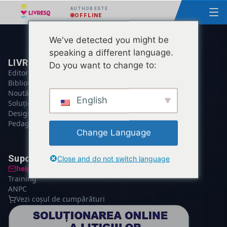
AUTHOR ESTE
OFFLINE
We've detected you might be
speaking a different language.
LIVRESQ
Do you want to change to:
Editor
Bibliotecă
Noutăți
English
Soluție PNRR
Designer Instrucțional
Pedagogie Digitală
Change Language
Suport clienți
Close and do not switch language
help@livresq.com
Training
ANPC
Vezi coșul de cumpărături