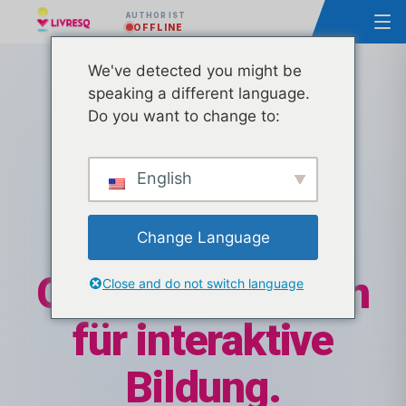
AUTHOR IST
OFFLINE
We've detected you might be
speaking a different language.
Do you want to change to:
HUB FÜR DIGITALE RESSOURCEN
English
Bibliothek
LIVRESQ:
Change Language
Globales Zentrum
Close and do not switch language
für interaktive
Bildung.