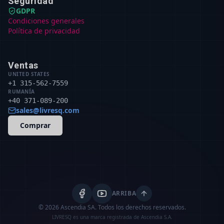
Seguridad
GDPR
Condiciones generales
Política de privacidad
Ventas
UNITED STATES
+1 315-562-7559
RUMANÍA
+40 371-089-200
sales@livresq.com
Comprar
ARRIBA
© 2026 Ascendia SA.
Todos los derechos reservados.
LIVRESQ es una marca registrada de Ascendia S.A.