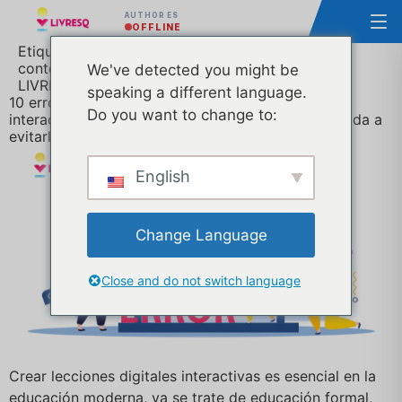
AUTHOR ES
OFFLINE
Etiqueta:
10 errores que hay que evitar al crear
contenidos interactivos de e-learning. Y cómo
We've detected you might be
LIVRESQ le ayuda a evitarlos fácilmente
speaking a different language.
10 errores que hay que evitar al crear contenidos
Do you want to change to:
interactivos de e-learning. Y cómo LIVRESQ le ayuda a
evitarlos fácilmente
English
Change Language
Close and do not switch language
Crear lecciones digitales interactivas es esencial en la
educación moderna, ya se trate de educación formal,