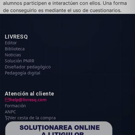
alumnos participen e interactúen con ellos. Una forma
de conseguirlo es mediante el uso de cuestionarios.
LIVRESQ
Editor
Biblioteca
Noticias
Solución PNRR
Diseñador pedagógico
Pedagogía digital
Atención al cliente
help@livresq.com
Formación
ANPC
Ver cesta de la compra