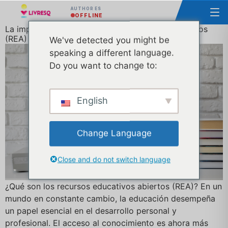
AUTHOR ES
OFFLINE
La importancia de los Recursos Educativos Abiertos
(REA) y su uso eficaz
We've detected you might be
speaking a different language.
Do you want to change to:
English
Change Language
Close and do not switch language
¿Qué son los recursos educativos abiertos (REA)? En un
mundo en constante cambio, la educación desempeña
un papel esencial en el desarrollo personal y
profesional. El acceso al conocimiento es ahora más