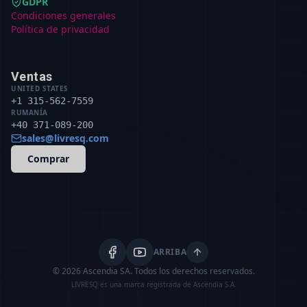
GDPR
Condiciones generales
Política de privacidad
Ventas
UNITED STATES
+1 315-562-7559
RUMANÍA
+40 371-089-200
sales@livresq.com
Comprar
ARRIBA
© 2026 Ascendia SA.
Todos los derechos reservados.
LIVRESQ es una marca registrada de Ascendia S.A.