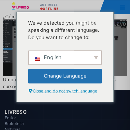
AUTHOR ES
OFFLINE
¿Cómo cargar cursos en WordPress?
We've detected you might be
speaking a different language.
Do you want to change to:
English
Change Language
Un breve tutorial. Una forma fácil de hacer que sus
cursos de formación funcionen con Wordpress.
Close and do not switch language
LIVRESQ
Editor
Biblioteca
Noticias