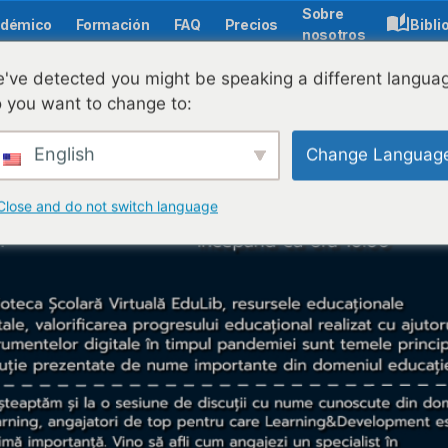
Sobre
démico
Formación
FAQ
Precios
Bibli
nosotros
've detected you might be speaking a different langua
 you want to change to:
English
Change Languag
Close and do not switch language