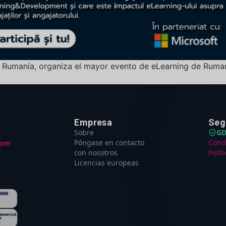
t Rumanía, organiza el mayor evento de eLearning de Ruma
Empresa
Seg
Sobre
GD
Póngase en contacto
Cond
com
con nosotros
Polít
Licencias europeas