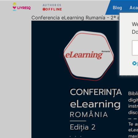
AUTHOR ES
Comunidad
Blog
Aca
OFFLINE
Conferencia eLearning Rumanía - 2ª edición
We
Do