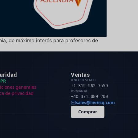
nía, de máximo interés para profesores de
uridad
Ventas
PR
UNITED STATES
+1 315-562-7559
iciones generales
RUMANÍA
ica de privacidad
+40 371-089-200
sales@livresq.com
Comprar