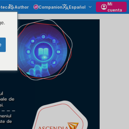
Mi
oteca
Author
Companion
Español
cuenta
ge.
e