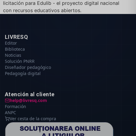
licitación para Edulib - el proyecto digital nacional
con recursos educativos abiertos.
LIVRESQ
Editor
Biblioteca
Noticias
Solución PNRR
Diseñador pedagógico
Pedagogía digital
Atención al cliente
help@livresq.com
Formación
ANPC
Ver cesta de la compra