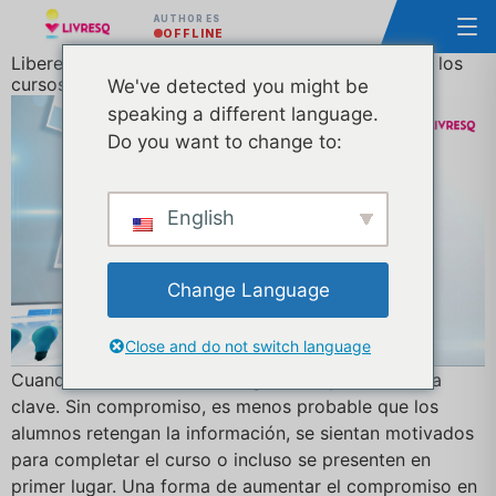
AUTHOR ES
OFFLINE
Libere el poder de los objetos web incrustados en los
cursos de e-learning
We've detected you might be
speaking a different language.
Do you want to change to:
English
Change Language
Close and do not switch language
Cuando se trata de e-learning, el compromiso es la
clave. Sin compromiso, es menos probable que los
alumnos retengan la información, se sientan motivados
para completar el curso o incluso se presenten en
primer lugar. Una forma de aumentar el compromiso en