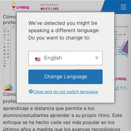
AUTHOR ES
OFFLINE
Cómo enseñar de forma asíncrona: guía para
profesores
We've detected you might be
speaking a different language.
Do you want to change to:
English
Change Language
Close and do not switch language
Cómo enseñar de forma asíncrona: guía para
profesores El aprendizaje asíncrono es un tipo de
aprendizaje a distancia que permite a los
alumnos/estudiantes aprender a su propio ritmo. Este
enfoque se ha hecho cada vez más popular en los
últimos años a medida que los avances tecnológicos