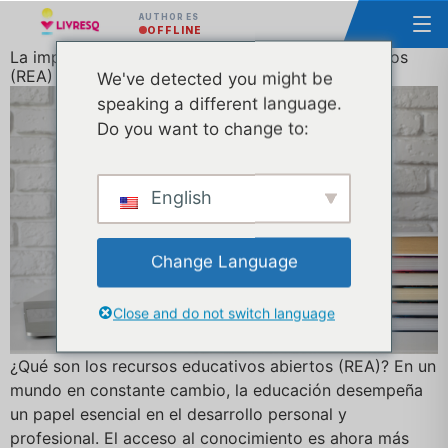
AUTHOR ES
OFFLINE
La importancia de los Recursos Educativos Abiertos
(REA) y su uso eficaz
We've detected you might be
speaking a different language.
Do you want to change to:
English
Change Language
Close and do not switch language
¿Qué son los recursos educativos abiertos (REA)? En un
mundo en constante cambio, la educación desempeña
un papel esencial en el desarrollo personal y
profesional. El acceso al conocimiento es ahora más