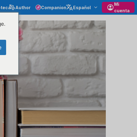
Mi
oteca
Author
Companion
Español
cuenta
ge.
e