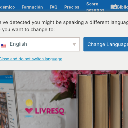
Sobre
démico
Formación
FAQ
Precios
Bibli
nosotros
iertos (REA) y su uso eficaz
've detected you might be speaking a different langua
 you want to change to:
English
Change Languag
Close and do not switch language