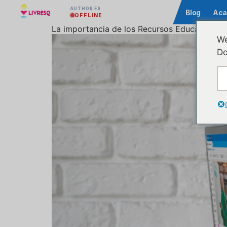
AUTHOR ES
Comunidad
Blog
Aca
OFFLINE
La importancia de los Recursos Educativos Ab
We
Do