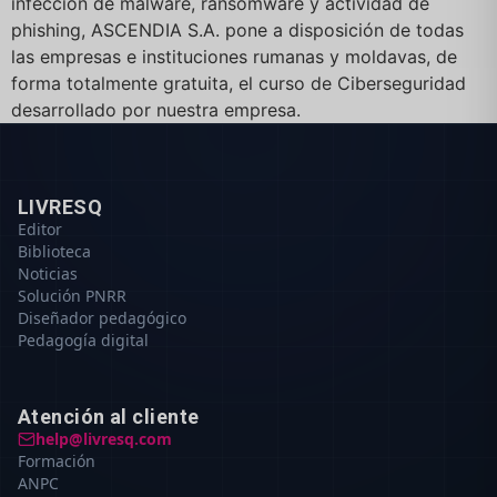
infección de malware, ransomware y actividad de
phishing, ASCENDIA S.A. pone a disposición de todas
las empresas e instituciones rumanas y moldavas, de
forma totalmente gratuita, el curso de Ciberseguridad
desarrollado por nuestra empresa.
LIVRESQ
Editor
Biblioteca
Noticias
Solución PNRR
Diseñador pedagógico
Pedagogía digital
Atención al cliente
help@livresq.com
Formación
ANPC