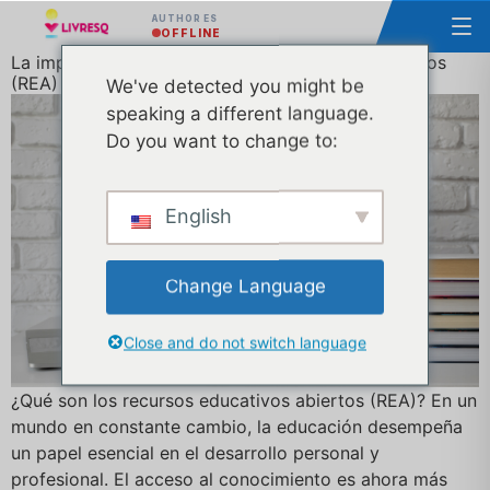
AUTHOR ES
OFFLINE
La importancia de los Recursos Educativos Abiertos
(REA) y su uso eficaz
We've detected you might be
speaking a different language.
Do you want to change to:
English
Change Language
Close and do not switch language
¿Qué son los recursos educativos abiertos (REA)? En un
mundo en constante cambio, la educación desempeña
un papel esencial en el desarrollo personal y
profesional. El acceso al conocimiento es ahora más