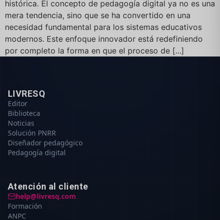
histórica. El concepto de pedagogía digital ya no es una
mera tendencia, sino que se ha convertido en una
necesidad fundamental para los sistemas educativos
modernos. Este enfoque innovador está redefiniendo
por completo la forma en que el proceso de [...]
LIVRESQ
Editor
Biblioteca
Noticias
Solución PNRR
Diseñador pedagógico
Pedagogía digital
Atención al cliente
help@livresq.com
Formación
ANPC