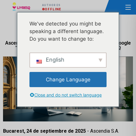
AUTHOR ES
OFFLINE
We've detected you might be
speaking a different language.
Do you want to change to:
Ascendia entra en la aceleradora internacional de Google
"Growth Academy: AI for GovTech" con LIVRESQ
English
Change Language
Close and do not switch language
Bucarest, 24 de septiembre de 2025
- Ascendia S.A.