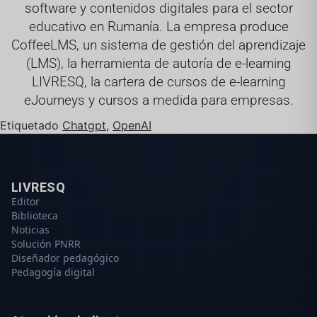
software y contenidos digitales para el sector
educativo en Rumanía. La empresa produce
CoffeeLMS, un sistema de gestión del aprendizaje
(LMS), la herramienta de autoría de e-learning
LIVRESQ, la cartera de cursos de e-learning
eJourneys y cursos a medida para empresas.
Etiquetado
Chatgpt
,
OpenAI
LIVRESQ
Editor
Biblioteca
Noticias
Solución PNRR
Diseñador pedagógico
Pedagogía digital