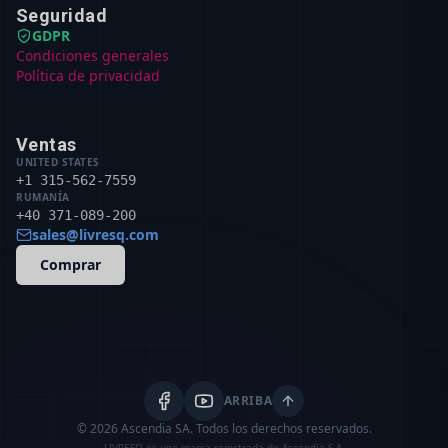
Seguridad
GDPR
Condiciones generales
Política de privacidad
Ventas
UNITED STATES
+1 315-562-7559
RUMANÍA
+40 371-089-200
sales@livresq.com
Comprar
ARRIBA
© 2026 Ascendia SA.
Todos los derechos reservados.
LIVRESQ es una marca registrada de Ascendia S.A.