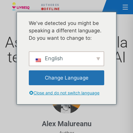
AUTHOR ES
OFFLINE
We've detected you might be
speaking a different language.
Ascendia integra la
Do you want to change to:
tecnología OpenAI
English
en LIVRESQ
Change Language
Close and do not switch language
Alex Malureanu
Author