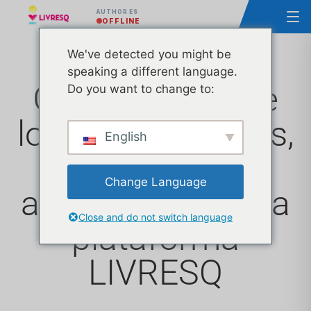
AUTHOR ES
OFFLINE
We've detected you might be
speaking a different language.
Gamificación de
Do you want to change to:
los REA: ejemplos,
English
teorías y
Change Language
aplicaciones en la
Close and do not switch language
plataforma
LIVRESQ