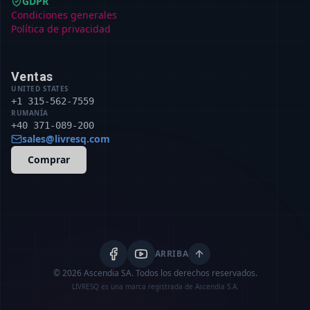
GDPR
Condiciones generales
Política de privacidad
Ventas
UNITED STATES
+1 315-562-7559
RUMANÍA
+40 371-089-200
sales@livresq.com
Comprar
ARRIBA
© 2026 Ascendia SA.
Todos los derechos reservados.
LIVRESQ es una marca registrada de Ascendia S.A.