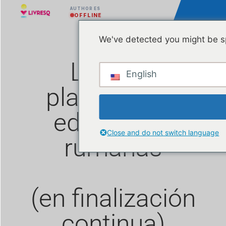
AUTHOR ES
OFFLINE
We've detected you might be sp
Lista de
English
plataformas
educativas
Close and do not switch language
rumanas
(en finalización
continua)