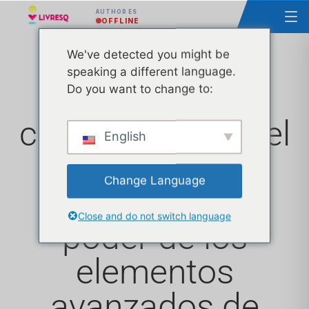
AUTHOR ES
OFFLINE
We've detected you might be
speaking a different language.
Maximizar el
Do you want to change to:
compromiso en el
English
aprendizaje
Change Language
electrónico: el
Close and do not switch language
poder de los
elementos
avanzados de