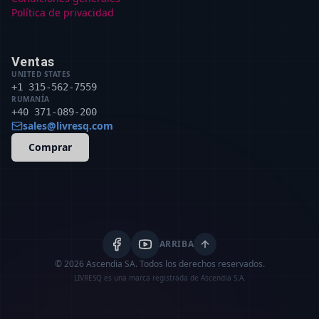
Política de privacidad
Ventas
UNITED STATES
+1 315-562-7559
RUMANÍA
+40 371-089-200
sales@livresq.com
Comprar
ARRIBA
© 2026 Ascendia SA.
Todos los derechos reservados.
LIVRESQ es una marca registrada de Ascendia S.A.