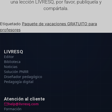
una lección LIVRESQ, por favor, publíquela y
compártala.
Etiquetado
Paquete de vacaciones GRATUITO para
profesores
LIVRESQ
Editor
Biblioteca
Noticias
Solución PNRR
Diseñador pedagógico
Pedagogía digital
Atención al cliente
help@livresq.com
Formación