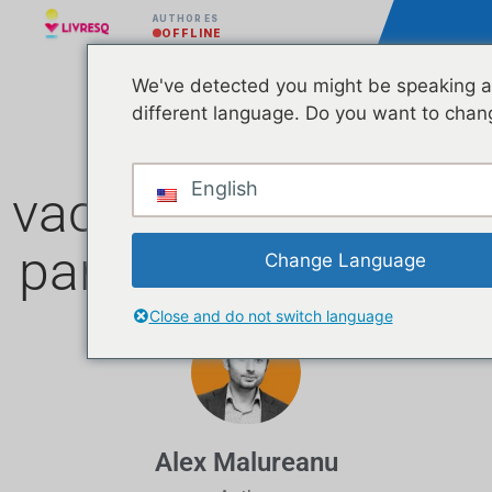
AUTHOR ES
OFFLINE
We've detected you might be speaking a
different language. Do you want to chan
¡Paquete de
English
vacaciones GRATIS
para profesores!
Change Language
Close and do not switch language
Alex Malureanu