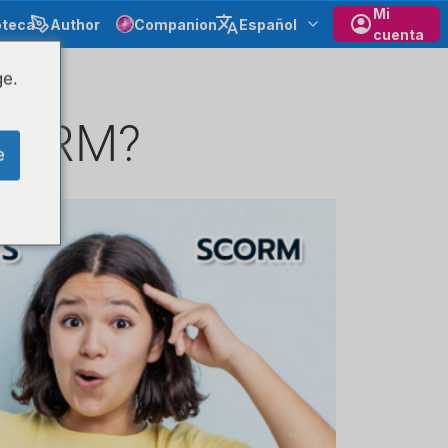
Mi
oteca
Author
Companion
Español
cuenta
ge.
SCORM?
e