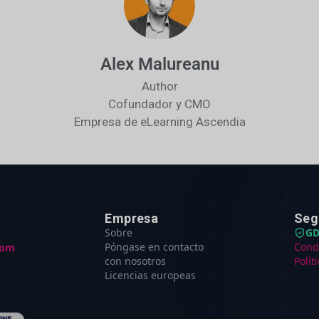
Alex Malureanu
Author
Cofundador y CMO
Empresa de eLearning Ascendia
Empresa
Seg
Sobre
GD
Póngase en contacto
Cond
com
con nosotros
Polít
Licencias europeas