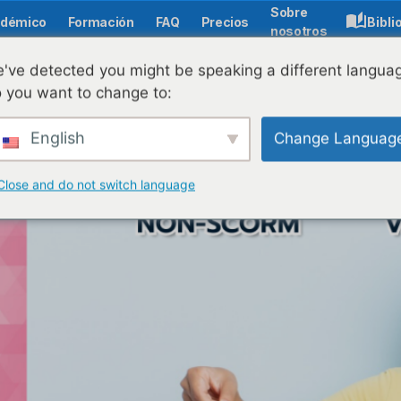
Sobre
démico
Formación
FAQ
Precios
Bibli
nosotros
've detected you might be speaking a different langua
 you want to change to:
es compatible con 
English
Change Languag
Close and do not switch language