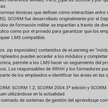
as.
rmas técnicas que definen cómo interactúan entre sí
MS). SCORM fue desarrollado originalmente por el De
nidos de formación militar se impartían a través de 
úblico como por el privado para garantizar que los e
lquier LMS compatible.
 .zip especiales) contenidos de eLearning en "módu
 empleados pueden acceder a los módulos y completarl
ca, permite a los LMS hacer un seguimiento del prog
rsos. Los responsables de RRHH y los formadores pued
parte de los empleados e identificar las áreas en las
 SCORM: SCORM 1.2, SCORM 2004 3ª edición y SCORM 
en utilizándose en la actualidad.
roximado de sistemas de gestión del aprendizaje co