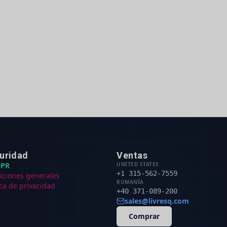
uridad
Ventas
PR
UNITED STATES
+1 315-562-7559
iciones generales
RUMANÍA
ica de privacidad
+40 371-089-200
sales@livresq.com
Comprar