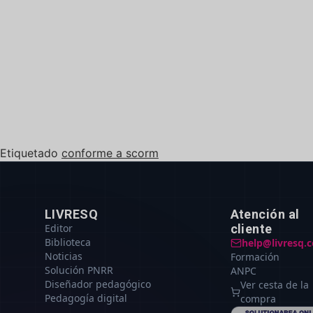
Etiquetado
conforme a scorm
LIVRESQ
Atención al
Editor
cliente
Biblioteca
help@livresq.
Noticias
Formación
Solución PNRR
ANPC
Diseñador pedagógico
Ver cesta de la
Pedagogía digital
compra