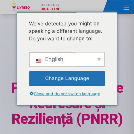
AUTHOR ES
OFFLINE
We've detected you might be
speaking a different language.
Digitalizarea
Do you want to change to:
unităților de
English
învățământ prin
Change Language
Planul Național de
Close and do not switch language
Redresare și
Reziliență (PNRR)