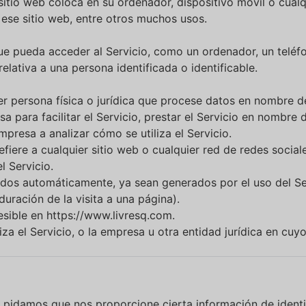
tio web coloca en su ordenador, dispositivo móvil o cualqu
 ese sitio web, entre otros muchos usos.
que pueda acceder al Servicio, como un ordenador, un teléfo
elativa a una persona identificada o identificable.
ier persona física o jurídica que procese datos en nombre d
a para facilitar el Servicio, prestar el Servicio en nombre 
mpresa a analizar cómo se utiliza el Servicio.
efiere a cualquier sitio web o cualquier red de redes social
l Servicio.
lados automáticamente, ya sean generados por el uso del Se
 duración de la visita a una página).
esible en
https://www.livresq.com
.
iza el Servicio, o la empresa u otra entidad jurídica en cu
 le pidamos que nos proporcione cierta información de ident