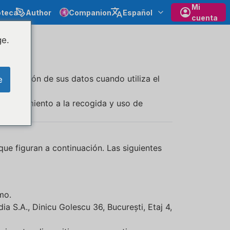
Mi
oteca
Author
Companion
Español
cuenta
ge.
divulgación de sus datos cuando utiliza el
e
 consentimiento a la recogida y uso de
que figuran a continuación. Las siguientes
mo.
ia S.A., Dinicu Golescu 36, București, Etaj 4,