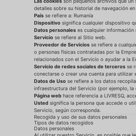
Las cookies
son pequeños archivos que un si
detalles sobre su historial de navegación en
País
se refiere a: Rumanía
Dispositivo
significa cualquier dispositivo 
Datos personales
es cualquier información r
Servicio
se refiere al Sitio web.
Proveedor de Servicios
se refiere a cualqu
o personas físicas contratadas por la Empres
relacionados con el Servicio o ayudar a la E
Servicio de redes sociales de terceros
se r
conectarse o crear una cuenta para utilizar e
Datos de Uso
se refiere a los datos recopi
infraestructura del Servicio (por ejemplo, la
Página web
hace referencia a LIVRESQ, acc
Usted
significa la persona que accede o util
Servicio, según corresponda.
Recogida y uso de sus datos personales
Tipos de datos recogidos
Datos personales
Al utilizar nuestro Servicio, es posible que