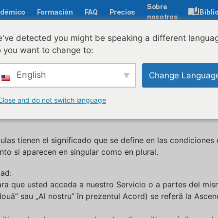
Sobre
démico
Formación
FAQ
Precios
Bibli
nosotros
Política de privacidad
've detected you might be speaking a different langua
 you want to change to:
s políticas y procedimientos relativos a la recogida, uso y 
English
Change Languag
ivacidad y de cómo le protege la ley.
 y mejorar el Servicio. Al utilizar el Servicio, usted da su
Close and do not switch language
 Privacidad.
las tienen el significado que se define en las condiciones 
nto si aparecen en singular como en plural.
dad:
ara que usted acceda a nuestro Servicio o a partes del mis
ouă” sau „Al nostru” în prezentul Acord) se referă la Ascend