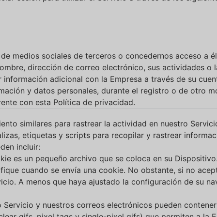
io de medios sociales de terceros o concedernos acceso a 
mbre, dirección de correo electrónico, sus actividades o l
información adicional con la Empresa a través de su cuent
rmación y datos personales, durante el registro o de otro m
nte con esta Política de privacidad.
nto similares para rastrear la actividad en nuestro Servic
lizas, etiquetas y scripts para recopilar y rastrear informa
den incluir:
ie es un pequeño archivo que se coloca en su Dispositivo
ifique cuando se envía una cookie. No obstante, si no acep
vicio. A menos que haya ajustado la configuración de su na
 Servicio y nuestros correos electrónicos pueden contene
 gifs, pixel tags y single-pixel gifs) que permiten a la E