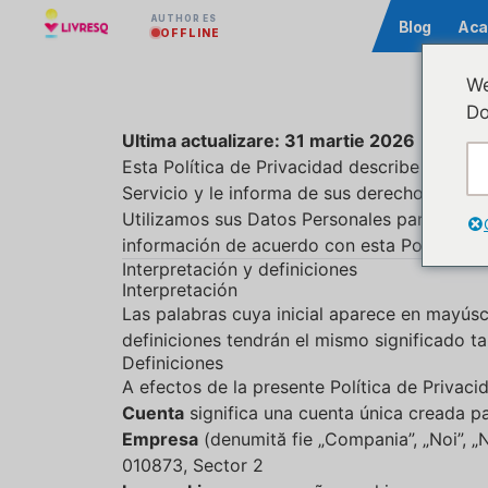
AUTHOR ES
Comunidad
Blog
Aca
OFFLINE
We
Do
Ultima actualizare: 31 martie 2026
Esta Política de Privacidad describe nuestra
Servicio y le informa de sus derechos de pr
Utilizamos sus Datos Personales para prestar
información de acuerdo con esta Política de
Interpretación y definiciones
Interpretación
Las palabras cuya inicial aparece en mayúscu
definiciones tendrán el mismo significado ta
Definiciones
A efectos de la presente Política de Privaci
Cuenta
significa una cuenta única creada p
Empresa
(denumită fie „Compania”, „Noi”, „N
010873, Sector 2