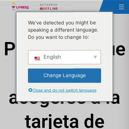
AUTHOR ES
OFFLINE
We've detected you might be
speaking a different language.
Do you want to change to:
Productos que
English
pueden
Change Language
acogerse a la
Close and do not switch language
tarjeta de