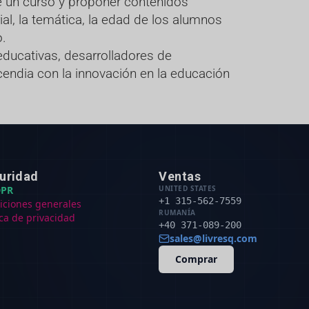
de un curso y proponer contenidos
al, la temática, la edad de los alumnos
o.
educativas, desarrolladores de
endia con la innovación en la educación
uridad
Ventas
PR
UNITED STATES
+1 315-562-7559
iciones generales
RUMANÍA
ica de privacidad
+40 371-089-200
sales@livresq.com
Comprar