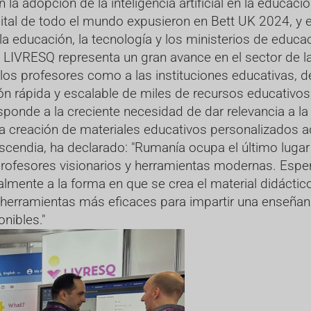
a adopción de la inteligencia artificial en la educació
al de todo el mundo expusieron en Bett UK 2024, y e
la educación, la tecnología y los ministerios de educa
 LIVRESQ representa un gran avance en el sector de la
os profesores como a las instituciones educativas, d
ión rápida y escalable de miles de recursos educativo
esponde a la creciente necesidad de dar relevancia a la 
a creación de materiales educativos personalizados ad
endia, ha declarado: "Rumanía ocupa el último lugar d
rofesores visionarios y herramientas modernas. Esp
lmente a la forma en que se crea el material didáctico
 herramientas más eficaces para impartir una enseñan
nibles."