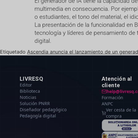
El generador de IA tiene la capacidad d
multimedia en consecuencia. Por ejemplo,
o estudiantes, el tono del material, el i
La presentación de la funcionalidad en 
tecnología y líderes de pensamiento de
digital.
Etiquetado
Ascendia anuncia el lanzamiento de un generador
LIVRESQ
Atención al
Editor
cliente
Biblioteca
help@livresq.
Noticias
Formación
Solución PNRR
ANPC
Diseñador pedagógico
Ver cesta de la
Pedagogía digital
compra