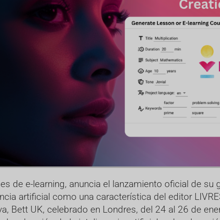
es de e-learning, anuncia el lanzamiento oficial de su 
cia artificial como una característica del editor LIVR
a, Bett UK, celebrado en Londres, del 24 al 26 de ene