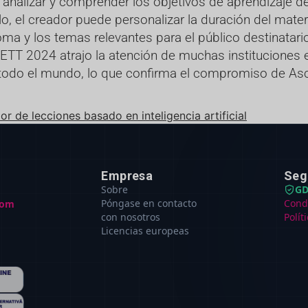
e analizar y comprender los objetivos de aprendizaje 
 el creador puede personalizar la duración del materi
dioma y los temas relevantes para el público destinatari
BETT 2024 atrajo la atención de muchas instituciones 
 todo el mundo, lo que confirma el compromiso de Asc
 de lecciones basado en inteligencia artificial
Empresa
Seg
Sobre
GD
Póngase en contacto
Cond
com
con nosotros
Polít
Licencias europeas