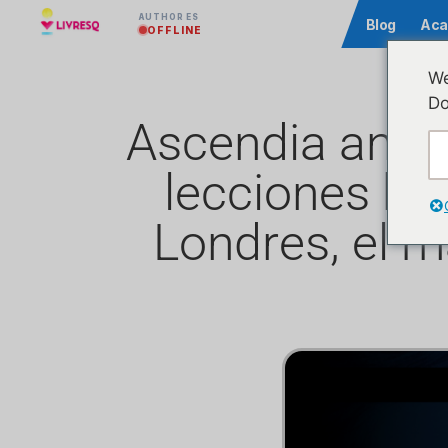
AUTHOR ES
Comunidad
Blog
Aca
OFFLINE
We
Do
Ascendia anunc
lecciones ba
Londres, el 