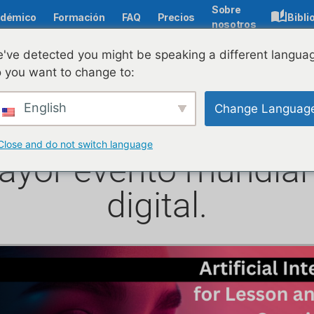
Sobre
démico
Formación
FAQ
Precios
Bibli
nosotros
've detected you might be speaking a different langua
 you want to change to:
ia el lanzamiento d
English
Change Languag
sado en IA de LIVRE
Close and do not switch language
mayor evento mundial
digital.