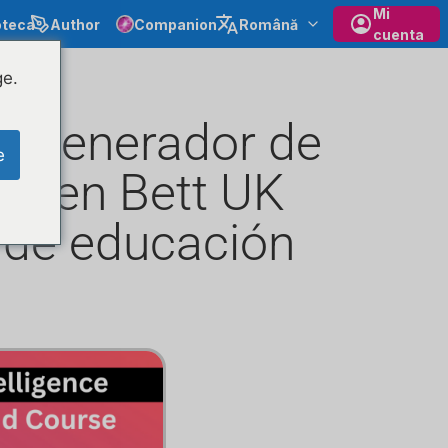
Mi
oteca
Author
Companion
Română
cuenta
ge.
el generador de
e
SQ en Bett UK
 de educación