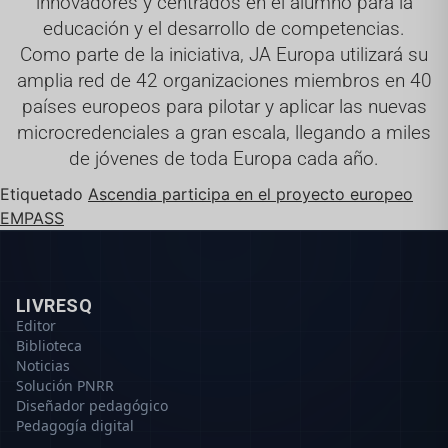
innovadores y centrados en el alumno para la
educación y el desarrollo de competencias.
Como parte de la iniciativa, JA Europa utilizará su
amplia red de 42 organizaciones miembros en 40
países europeos para pilotar y aplicar las nuevas
microcredenciales a gran escala, llegando a miles
de jóvenes de toda Europa cada año.
Etiquetado
Ascendia participa en el proyecto europeo
EMPASS
LIVRESQ
Editor
Biblioteca
Noticias
Solución PNRR
Diseñador pedagógico
Pedagogía digital