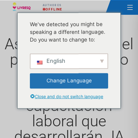
AUTHOR ES
OFFLINE
We've detected you might be
speaking a different language.
Ascendia, socio del
Do you want to change to:
proyecto europeo
English
EMPASS, un
Change Language
proyecto de
Close and do not switch language
capacitación
laboral que
desarrollarán JA