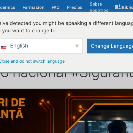
Sobre
démico
Formación
FAQ
Precios
Bibli
nosotros
've detected you might be speaking a different langua
 you want to change to:
atuitos de cibersegu
English
Change Languag
dultos y empresarios 
Close and do not switch language
o nacional #Siguran