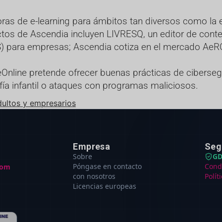
ras de e-learning para ámbitos tan diversos como la e
ctos de Ascendia incluyen LIVRESQ, un editor de conte
S) para empresas; Ascendia cotiza en el mercado AeR
Online pretende ofrecer buenas prácticas de cibersegu
fía infantil o ataques con programas maliciosos.
dultos y empresarios
Empresa
Seg
Sobre
GD
Póngase en contacto
Cond
com
con nosotros
Polít
Licencias europeas