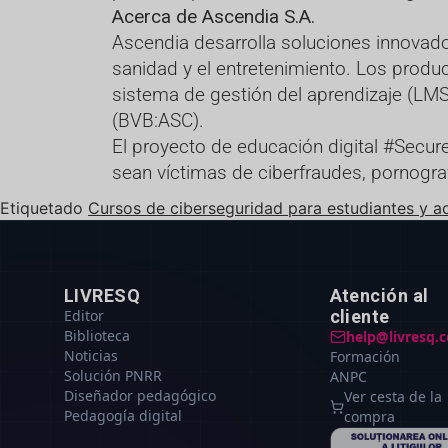
Acerca de Ascendia S.A.
Ascendia desarrolla soluciones innovado
sanidad y el entretenimiento. Los produ
sistema de gestión del aprendizaje (LM
(BVB:ASC).
El proyecto de educación digital #Secure
sean víctimas de ciberfraudes, pornogra
Etiquetado
Cursos de ciberseguridad para estudiantes y a
LIVRESQ
Atención al
Editor
cliente
Biblioteca
help@livresq.
Noticias
Formación
Solución PNRR
ANPC
Diseñador pedagógico
Ver cesta de la
Pedagogía digital
compra