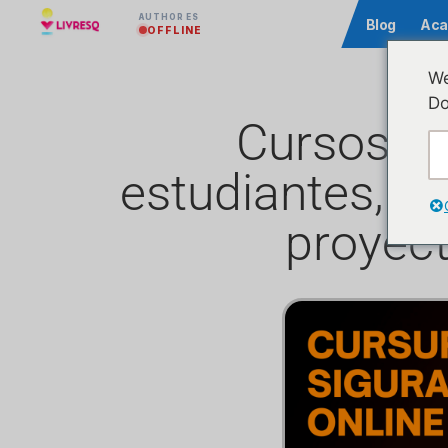
AUTHOR ES
Comunidad
Blog
Aca
OFFLINE
We
Do
Cursos gr
estudiantes, a
proyect