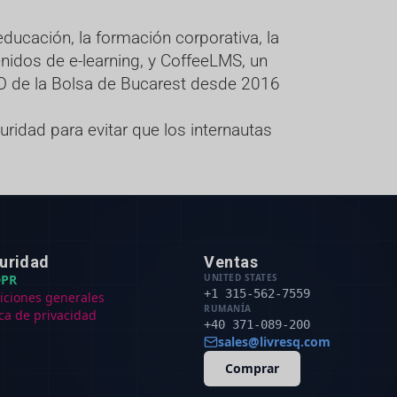
ducación, la formación corporativa, la
nidos de e-learning, y CoffeeLMS, un
O de la Bolsa de Bucarest desde 2016
ridad para evitar que los internautas
uridad
Ventas
PR
UNITED STATES
+1 315-562-7559
iciones generales
RUMANÍA
ica de privacidad
+40 371-089-200
sales@livresq.com
Comprar