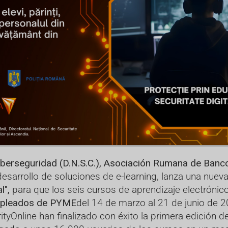
iberseguridad (D.N.S.C.), Asociación Rumana de Banco
esarrollo de soluciones de e-learning, lanza una nue
l",
para que los seis cursos de aprendizaje electrónic
mpleados de PYME
del 14 de marzo al 21 de junio de 2
tyOnline han finalizado con éxito la primera edición d