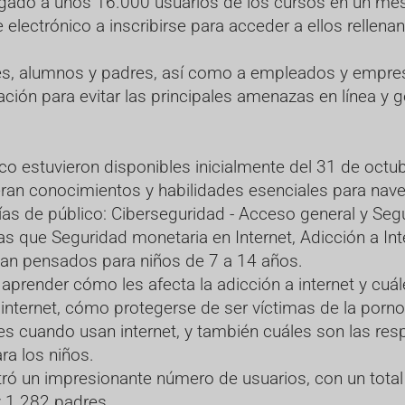
legado a unos 16.000 usuarios de los cursos en un mes
electrónico a inscribirse para acceder a ellos rellenan
ores, alumnos y padres, así como a empleados y empr
ción para evitar las principales amenazas en línea y 
ico estuvieron disponibles inicialmente del 31 de octu
eran conocimientos y habilidades esenciales para nave
as de público: Ciberseguridad - Acceso general y Segu
as que Seguridad monetaria en Internet, Adicción a Int
aban pensados para niños de 7 a 14 años.
 aprender cómo les afecta la adicción a internet y cu
nternet, cómo protegerse de ser víctimas de la pornog
es cuando usan internet, y también cuáles son las res
ra los niños.
tró un impresionante número de usuarios, con un total
y 1.282 padres.