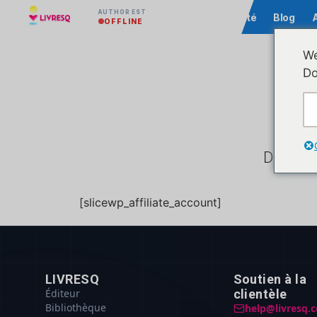
AUTHOR EST
Communauté
Blog
OFFLINE
We
Do
Distribu
[slicewp_affiliate_account]
LIVRESQ
Soutien à la
Éditeur
clientèle
Bibliothèque
help@livresq.