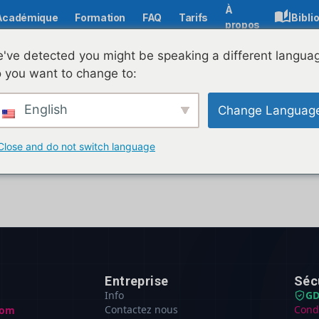
À
Académique
Formation
FAQ
Tarifs
Bibli
propos
've detected you might be speaking a different langua
 you want to change to:
Cont Afiliat
English
Change Languag
Close and do not switch language
ie link-ul tău de afiliat și strange comisioane din
Entreprise
Séc
Info
GD
Contactez nous
Cond
com