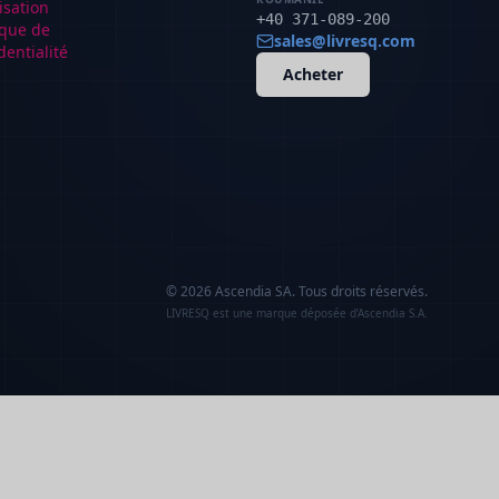
lisation
+40 371-089-200
ique de
sales@livresq.com
dentialité
Acheter
© 2026 Ascendia SA.
Tous droits réservés.
LIVRESQ est une marque déposée d’Ascendia S.A.