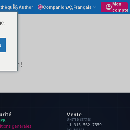
Mon
othèque
Author
Companion
Français
compte
ge.
e
 vânzări!
urité
Vente
PR
UNITED STATES
+1 315-562-7559
itions générales
ROUMANIE