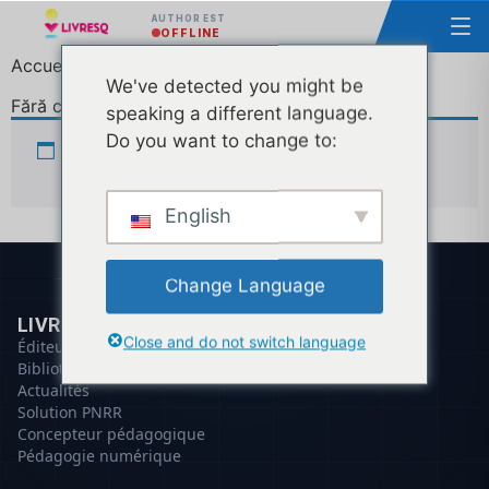
AUTHOR EST
OFFLINE
Accueil
/ Fără categorie
We've detected you might be
Fără categorie
speaking a different language.
Do you want to change to:
Aucun produit ne correspond à votre
sélection.
English
Change Language
LIVRESQ
Close and do not switch language
Éditeur
Bibliothèque
Actualités
Solution PNRR
Concepteur pédagogique
Pédagogie numérique