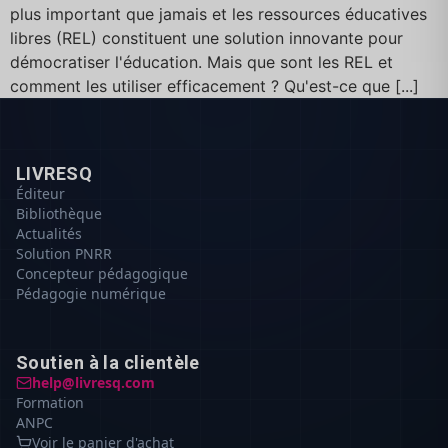
plus important que jamais et les ressources éducatives
libres (REL) constituent une solution innovante pour
démocratiser l'éducation. Mais que sont les REL et
comment les utiliser efficacement ? Qu'est-ce que [...]
LIVRESQ
Éditeur
Bibliothèque
Actualités
Solution PNRR
Concepteur pédagogique
Pédagogie numérique
Soutien à la clientèle
help@livresq.com
Formation
ANPC
Voir le panier d'achat