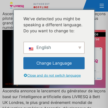
AUTHOR EST
OFFLINE
Ascendia annonce le lancement du générateur de leçons
piloté par l'IA de LIVRESQ à Bett UK Londres, le plus
We've detected you might be
grand événement mondial consacré à l'éducation
speaking a different language.
numérique.
Do you want to change to:
English
Change Language
Close and do not switch language
Ascendia annonce le lancement du générateur de leçons
basé sur l'intelligence artificielle dans LIVRESQ à Bett
UK Londres, le plus grand événement mondial de