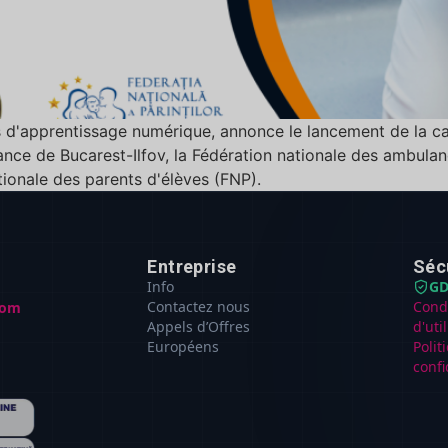
ons d'apprentissage numérique, annonce le lancement de la
lance de Bucarest-Ilfov, la Fédération nationale des ambula
ionale des parents d'élèves (FNP).
Entreprise
Séc
Info
GD
Contactez nous
Cond
com
Appels d’Offres
d'uti
Européens
Polit
confi