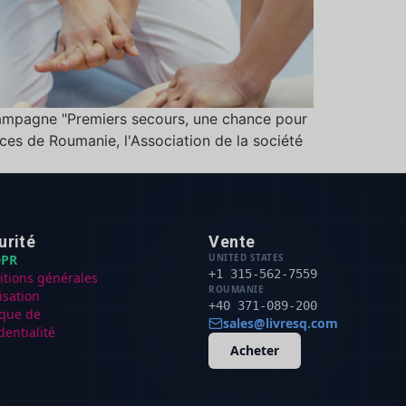
 campagne "Premiers secours, une chance pour
nces de Roumanie, l'Association de la société
urité
Vente
PR
UNITED STATES
+1 315-562-7559
itions générales
ROUMANIE
lisation
+40 371-089-200
ique de
sales@livresq.com
dentialité
Acheter