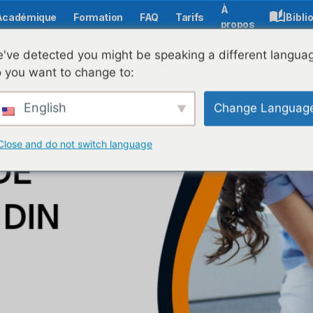
À
Académique
Formation
FAQ
Tarifs
Bibli
propos
ide, une chance de vivre" ?
've detected you might be speaking a different langua
 you want to change to:
English
Change Languag
Close and do not switch language