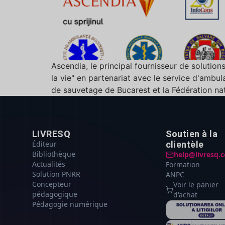
Ascendia, le principal fournisseur de soluti
la vie" en partenariat avec le service d'ambu
de sauvetage de Bucarest et la Fédération nat
LIVRESQ
Soutien à la
Éditeur
clientèle
Bibliothèque
help@livresq.
Actualités
Formation
Solution PNRR
ANPC
Concepteur
Voir le panier
pédagogique
d'achat
Pédagogie numérique