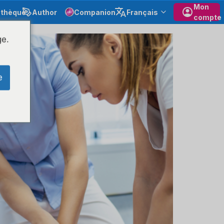
Mon
othèque
Author
Companion
Français
compte
ge.
e