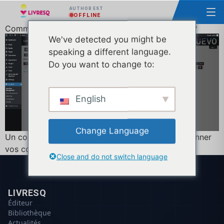
AUTHOR EST
OFFLINE
Comment télécharger des cours dans WordPress ?
We've detected you might be
speaking a different language.
Do you want to change to:
English
Change Language
Un court tutoriel. Un moyen facile de faire fonctionner
vos cours de formation avec Wordpress.
Close and do not switch language
LIVRESQ
Éditeur
Bibliothèque
Actualités