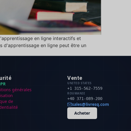
apprentissage en ligne interactifs et
rs d'apprentissage en ligne peut être un
urité
Vente
PR
UNITED STATES
+1 315-562-7559
itions générales
ROUMANIE
lisation
+40 371-089-200
ique de
sales@livresq.com
dentialité
Acheter