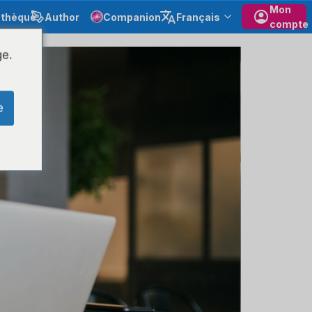
Mon
othèque
Author
Companion
Français
compte
ge.
e