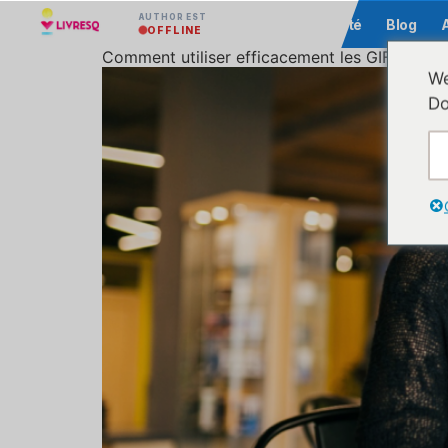
AUTHOR EST
Communauté
Blog
OFFLINE
Comment utiliser efficacement les GIFs pour
We
Do