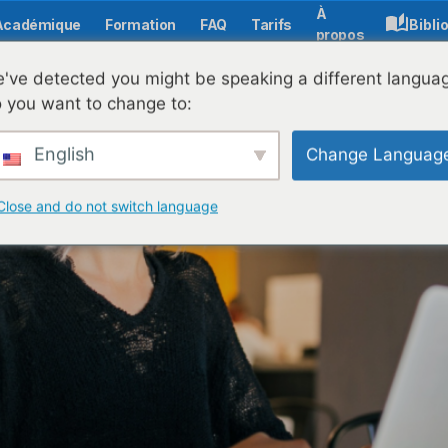
À
Académique
Formation
FAQ
Tarifs
Bibli
propos
 une expérience d'apprentissage engageante
've detected you might be speaking a different langua
 you want to change to:
English
Change Languag
Close and do not switch language