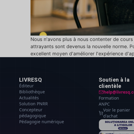
Nous n'avons plus à nous contenter de cours m
attrayants sont devenus la nouvelle norme. Po
excellent moyen d'améliorer l'expérience d'a
LIVRESQ
Soutien à la
Éditeur
clientèle
Bibliothèque
help@livresq.
Actualités
Formation
Solution PNRR
ANPC
Concepteur
Voir le panier
pédagogique
d'achat
Pédagogie numérique