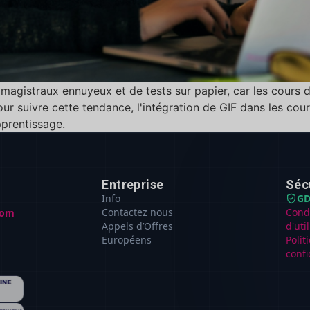
agistraux ennuyeux et de tests sur papier, car les cours d'
ur suivre cette tendance, l'intégration de GIF dans les cou
pprentissage.
Entreprise
Séc
Info
GD
Contactez nous
Cond
com
Appels d’Offres
d'uti
Européens
Polit
confi