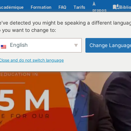
À
Académique
Formation
FAQ
Tarifs
Bibli
propos
n contrat Edulib d'une valeur de plus de 3,5 millions d'e
've detected you might be speaking a different langua
 you want to change to:
English
Change Languag
Close and do not switch language