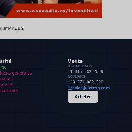
 numérique.
urité
Vente
PR
UNITED STATES
+1 315-562-7559
itions générales
ROUMANIE
lisation
+40 371-089-200
ique de
sales@livresq.com
dentialité
Acheter