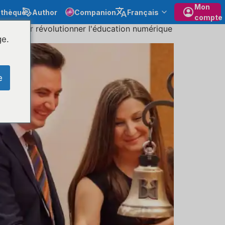
Mon
othèque
Author
Companion
Français
compte
uros pour révolutionner l'éducation numérique
ge.
e