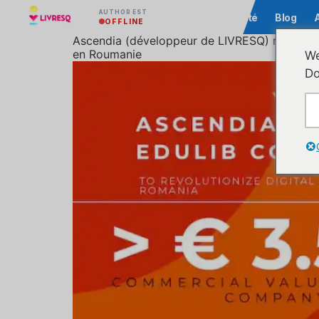
AUTHOR EST
Communauté
Blog
OFFLINE
Ascendia (développeur de LIVRESQ) remporte u
en Roumanie
We
Do