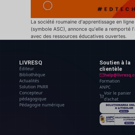
La société roumaine d'apprentissage en ligne 
(symbole ASC), annonce qu'elle a remporté l'a
avec des ressources éducatives ouvertes.
LIVRESQ
Soutien à la
Éditeur
clientèle
Bibliothèque
help@livresq.
Actualités
Formation
Solution PNRR
ANPC
Concepteur
Voir le panier
pédagogique
d'achat
Pédagogie numérique