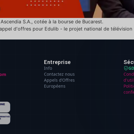
Ascendia S.A., cotée à la bourse de Bucarest.
ppel d'offres pour Edulib - le projet national de télévision
Entreprise
Séc
Info
GD
Contactez nous
Cond
com
Appels d’Offres
d'uti
Européens
Polit
confi