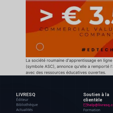
La société roumaine d'apprentissage en ligne 
(symbole ASC), annonce qu'elle a remporté l'a
avec des ressources éducatives ouvertes.
LIVRESQ
Soutien à la
Éditeur
clientèle
Bibliothèque
help@livresq.
Actualités
Formation