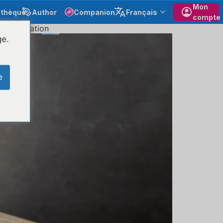
Mon
othèque
Author
Companion
Français
compte
normalisation
ge.
e