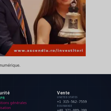
 numérique.
urité
Vente
PR
UNITED STATES
+1 315-562-7559
itions générales
ROUMANIE
lisation
+40 371-089-200