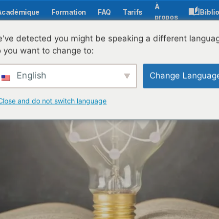
À
Académique
Formation
FAQ
Tarifs
Bibli
propos
texte de la pédagogie numérique moderne : rôle, impact et 
've detected you might be speaking a different langua
 you want to change to:
English
Change Languag
Close and do not switch language