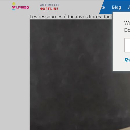
AUTHOR EST
Communauté
Blog
OFFLINE
Les ressources éducatives libres dans le con
We
Do