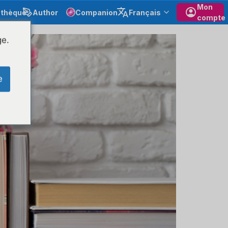
Mon
othèque
Author
Companion
Français
compte
ge.
e