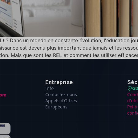
EL) ? Dans un monde en constante évolution, l'éducation jo
aissance est devenu plus important que jamais et les ressou
ion. Mais que sont les REL et comment les utiliser efficacem
Entreprise
Séc
Info
GD
Contactez nous
Cond
com
Appels d’Offres
d'uti
Européens
Polit
confi