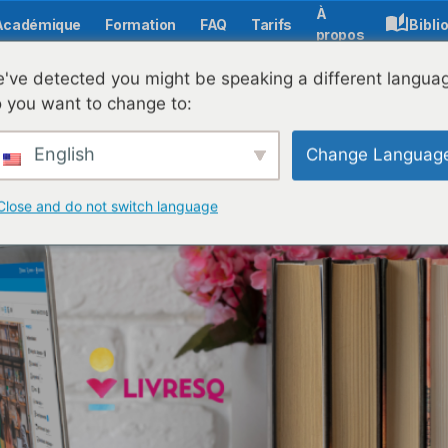
À
Académique
Formation
FAQ
Tarifs
Bibli
propos
(REL) et leur utilisation efficace
've detected you might be speaking a different langua
 you want to change to:
English
Change Languag
Close and do not switch language