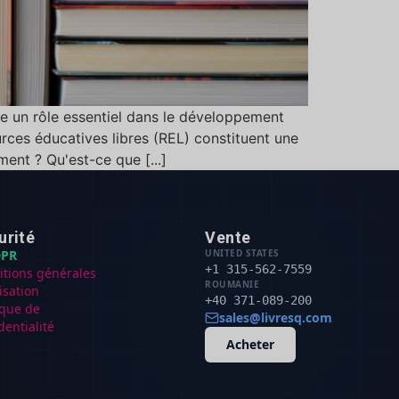
ue un rôle essentiel dans le développement
rces éducatives libres (REL) constituent une
ent ? Qu'est-ce que [...]
urité
Vente
PR
UNITED STATES
+1 315-562-7559
itions générales
ROUMANIE
lisation
+40 371-089-200
ique de
sales@livresq.com
dentialité
Acheter