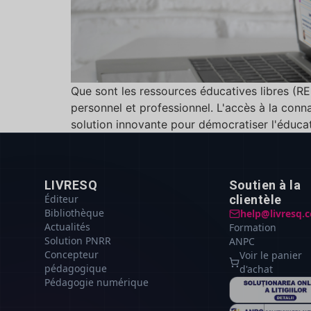
Que sont les ressources éducatives libres (R
personnel et professionnel. L'accès à la conn
solution innovante pour démocratiser l'éducat
LIVRESQ
Soutien à la
Éditeur
clientèle
Bibliothèque
help@livresq.
Actualités
Formation
Solution PNRR
ANPC
Concepteur
Voir le panier
pédagogique
d'achat
Pédagogie numérique