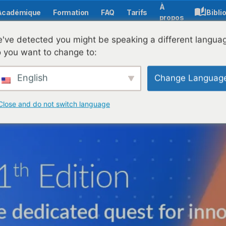
À
Académique
Formation
FAQ
Tarifs
Bibli
propos
naliste du Gala ANIS 2025 : une victoire pour la communaut
've detected you might be speaking a different langua
 you want to change to:
English
Change Languag
Close and do not switch language