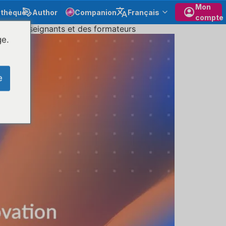
Mon
othèque
Author
Companion
Français
compte
é des enseignants et des formateurs
ge.
e