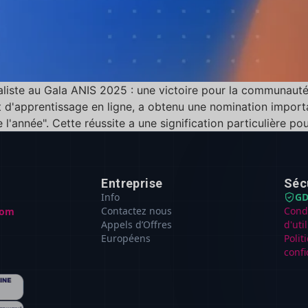
naliste au Gala ANIS 2025 : une victoire pour la communaut
et d'apprentissage en ligne, a obtenu une nomination import
 l'année". Cette réussite a une signification particulière pour 
Entreprise
Séc
Info
GD
Contactez nous
Cond
com
Appels d’Offres
d'uti
Européens
Polit
confi