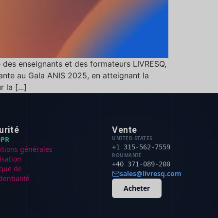
é des enseignants et des formateurs LIVRESQ,
ante au Gala ANIS 2025, en atteignant la
la [...]
urité
Vente
PR
UNITED STATES
+1 315-562-7559
itions générales
ROUMANIE
lisation
+40 371-089-200
ique de
sales@livresq.com
dentialité
Acheter