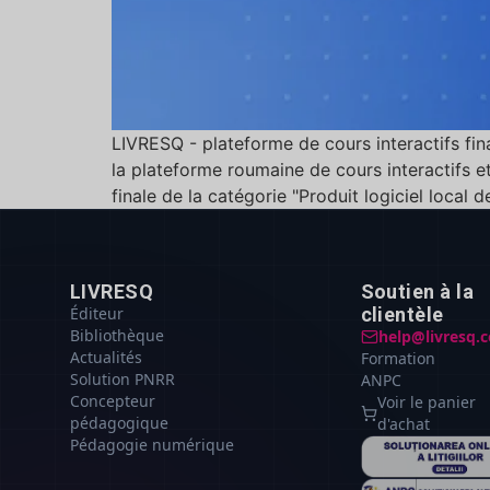
LIVRESQ - plateforme de cours interactifs fi
la plateforme roumaine de cours interactifs 
finale de la catégorie "Produit logiciel local de
LIVRESQ
Soutien à la
Éditeur
clientèle
Bibliothèque
help@livresq.
Actualités
Formation
Solution PNRR
ANPC
Concepteur
Voir le panier
pédagogique
d'achat
Pédagogie numérique