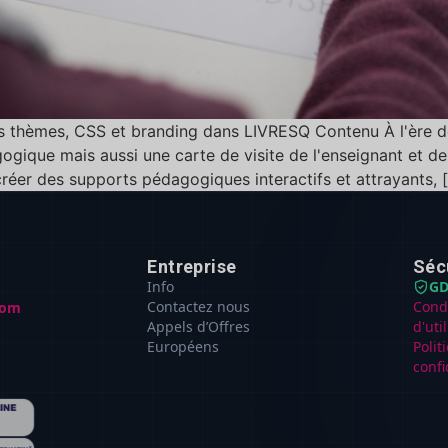
s thèmes, CSS et branding dans LIVRESQ Contenu À l'ère d
ogique mais aussi une carte de visite de l'enseignant et de l
créer des supports pédagogiques interactifs et attrayants, [.
Entreprise
Séc
Info
GD
Contactez nous
Cond
com
Appels d’Offres
d'uti
Européens
Polit
confi