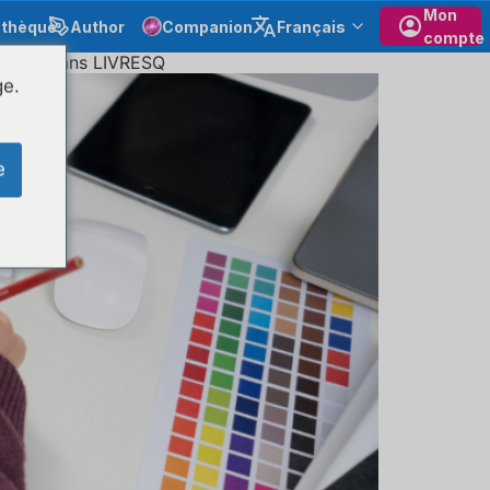
Mon
othèque
Author
Companion
Français
compte
 marque dans LIVRESQ
ge.
e