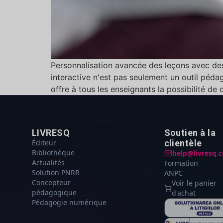
Personnalisation avancée des leçons avec de
interactive n'est pas seulement un outil pédag
offre à tous les enseignants la possibilité de 
LIVRESQ
Soutien à la
Éditeur
clientèle
Bibliothèque
help@livresq.
Actualités
Formation
Solution PNRR
ANPC
Concepteur
Voir le panier
pédagogique
d'achat
Pédagogie numérique