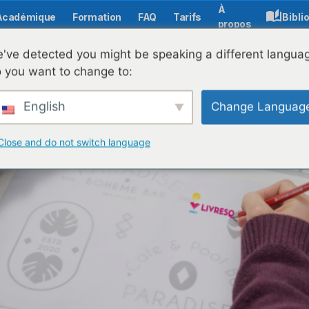
À
Académique
Formation
FAQ
Tarifs
Bibli
propos
 de thèmes, de feuilles de style CSS et d'une stratégie de
've detected you might be speaking a different langua
 you want to change to:
English
Change Languag
Close and do not switch language