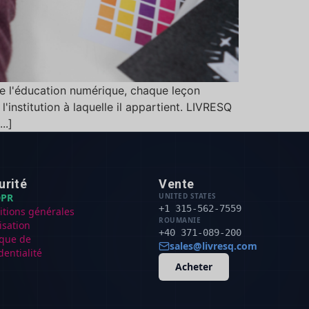
e l'éducation numérique, chaque leçon
'institution à laquelle il appartient. LIVRESQ
..]
urité
Vente
PR
UNITED STATES
+1 315-562-7559
itions générales
ROUMANIE
lisation
+40 371-089-200
ique de
sales@livresq.com
dentialité
Acheter