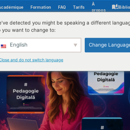
À
Académique
Formation
FAQ
Tarifs
Bibli
propos
RESQ : comment la numérisation transforme l'enseignement
've detected you might be speaking a different langua
 you want to change to:
English
Change Languag
Close and do not switch language