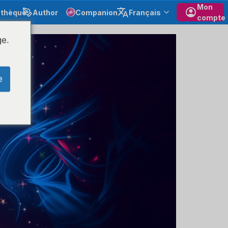
Mon
othèque
Author
Companion
Français
compte
ge.
e