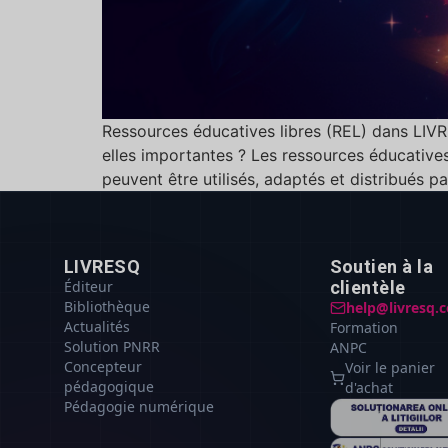
Ressources éducatives libres (REL) dans LIV
elles importantes ? Les ressources éducative
peuvent être utilisés, adaptés et distribués p
LIVRESQ
Soutien à la
Éditeur
clientèle
Bibliothèque
help@livresq.
Actualités
Formation
Solution PNRR
ANPC
Concepteur
Voir le panier
pédagogique
d'achat
Pédagogie numérique