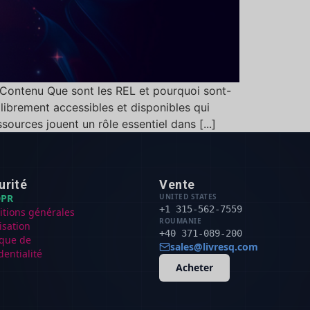
 Contenu Que sont les REL et pourquoi sont-
librement accessibles et disponibles qui
sources jouent un rôle essentiel dans [...]
urité
Vente
PR
UNITED STATES
+1 315-562-7559
itions générales
ROUMANIE
lisation
+40 371-089-200
ique de
sales@livresq.com
dentialité
Acheter