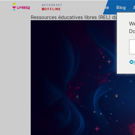
AUTHOR EST
Communauté
Blog
OFFLINE
Ressources éducatives libres (REL) dans LIV
We
Do