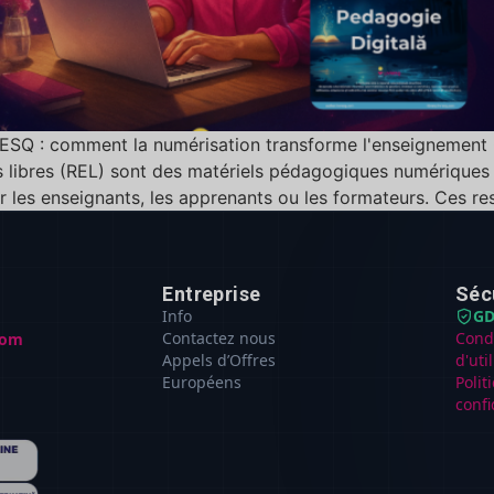
RESQ : comment la numérisation transforme l'enseignement
s libres (REL) sont des matériels pédagogiques numériques 
ar les enseignants, les apprenants ou les formateurs. Ces res
Entreprise
Séc
Info
GD
Contactez nous
Cond
com
Appels d’Offres
d'uti
Européens
Polit
confi