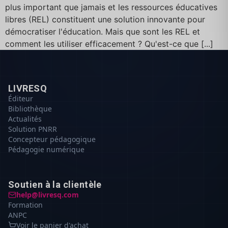
plus important que jamais et les ressources éducatives
libres (REL) constituent une solution innovante pour
démocratiser l'éducation. Mais que sont les REL et
comment les utiliser efficacement ? Qu'est-ce que [...]
LIVRESQ
Éditeur
Bibliothèque
Actualités
Solution PNRR
Concepteur pédagogique
Pédagogie numérique
Soutien à la clientèle
help@livresq.com
Formation
ANPC
Voir le panier d'achat