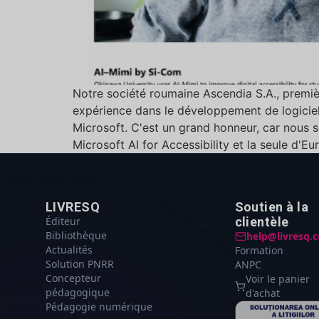
Notre société roumaine Ascendia S.A., premièr
expérience dans le développement de logiciels
Microsoft. C'est un grand honneur, car nous 
Microsoft AI for Accessibility et la seule d'E
LIVRESQ
Soutien à la
Éditeur
clientèle
Bibliothèque
help@livresq.
Actualités
Formation
Solution PNRR
ANPC
Concepteur
Voir le panier
pédagogique
d'achat
Pédagogie numérique