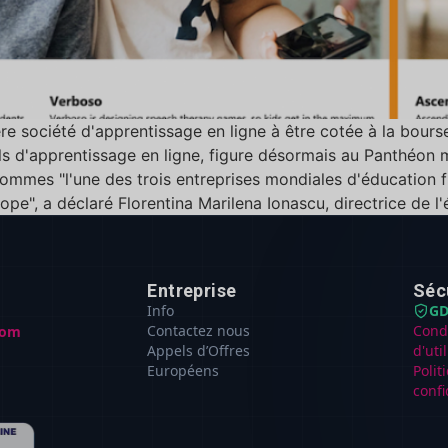
e société d'apprentissage en ligne à être cotée à la bours
 d'apprentissage en ligne, figure désormais au Panthéon mon
sommes "l'une des trois entreprises mondiales d'éducation
urope", a déclaré Florentina Marilena Ionascu, directrice de 
Entreprise
Séc
Info
GD
Contactez nous
Cond
com
Appels d’Offres
d'uti
Européens
Polit
confi