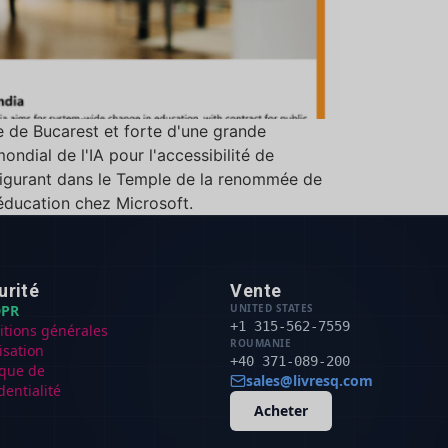
e de Bucarest et forte d'une grande
dial de l'IA pour l'accessibilité de
 figurant dans le Temple de la renommée de
l'éducation chez Microsoft.
urité
Vente
PR
UNITED STATES
+1 315-562-7559
itions générales
ROUMANIE
lisation
+40 371-089-200
ique de
sales@livresq.com
dentialité
Acheter