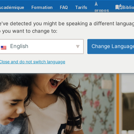
À
Académique
Formation
FAQ
Tarifs
Bibli
propos
 de l'IA pour l'accessibilité de Microsoft
've detected you might be speaking a different langua
 you want to change to:
English
Change Languag
Close and do not switch language