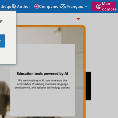
Mon
othèque
Author
Companion
Français
compte
ge.
e