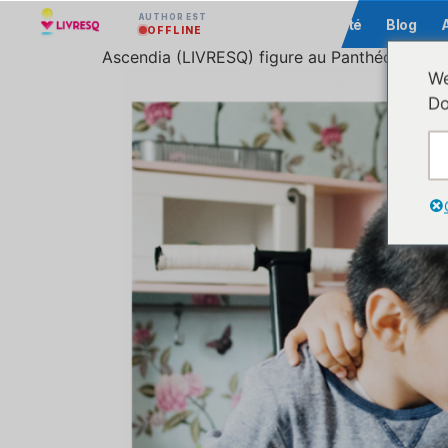
AUTHOR EST
Communauté
Blog
OFFLINE
Ascendia (LIVRESQ) figure au Panthéon mondial
We
Do