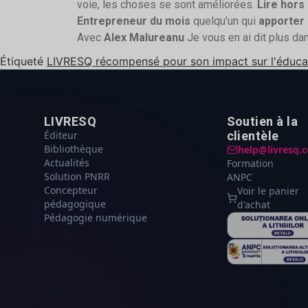
voie, les choses se sont améliorées.
Lire hors
Entrepreneur du mois
quelqu'un qui
apporter
Avec
Alex Malureanu
Je vous en ai dit plus da
Étiqueté
LIVRESQ récompensé pour son impact sur l'éduca
LIVRESQ
Soutien à la
Éditeur
clientèle
Bibliothèque
help@livresq.
Actualités
Formation
Solution PNRR
ANPC
Concepteur
Voir le panier
pédagogique
d'achat
Pédagogie numérique