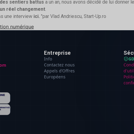
 des sentiers battus
a un an, nous avons décidé de lui donner le
 un réel changement
.
ns une interview
ici.
"par Vlad Andriescu, Start-Up.ro
tion numérique
Entreprise
Séc
Info
GD
Contactez nous
Cond
com
Appels d’Offres
d'uti
Européens
Polit
confi