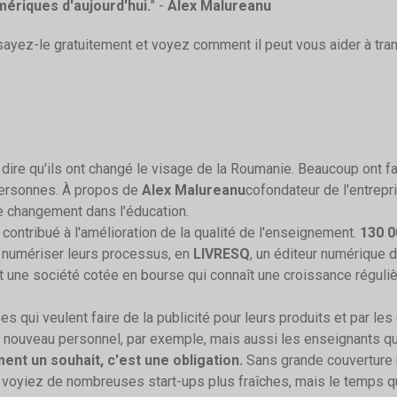
ériques d'aujourd'hui.
" -
Alex Malureanu
ayez-le gratuitement et voyez comment il peut vous aider à tra
ire qu'ils ont changé le visage de la Roumanie. Beaucoup ont fa
personnes. À propos de
Alex Malureanu
cofondateur de l'entrep
able changement dans l'éducation.
 contribué à l'amélioration de la qualité de l'enseignement.
130 0
r numériser leurs processus, en
LIVRESQ
, un éditeur numérique
 une société cotée en bourse qui connaît une croissance réguliè
ses qui veulent faire de la publicité pour leurs produits et par les
e nouveau personnel, par exemple, mais aussi les enseignants q
ent un souhait, c'est une obligation.
Sans grande couverture
 voyiez de nombreuses start-ups plus fraîches, mais le temps qu