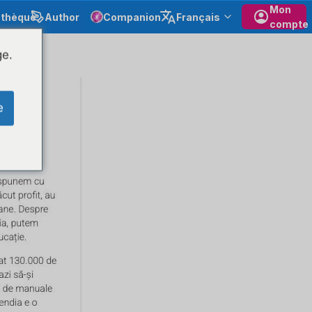
Mon
othèque
Author
Companion
Français
compte
ge.
e