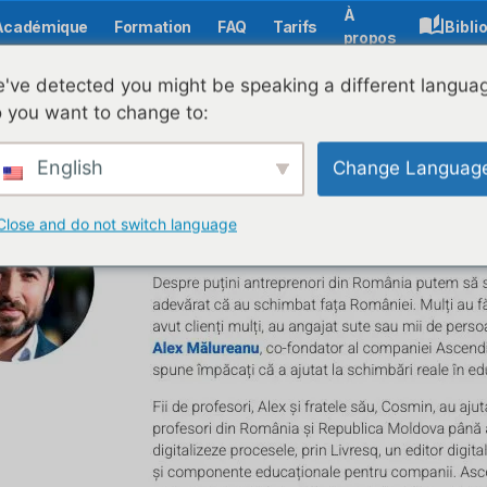
À
Académique
Formation
FAQ
Tarifs
Bibli
propos
LIVRESQ
've detected you might be speaking a different langua
Reconnu pour son impact sur l'éducation numérique !
 you want to change to:
English
Change Languag
Close and do not switch language