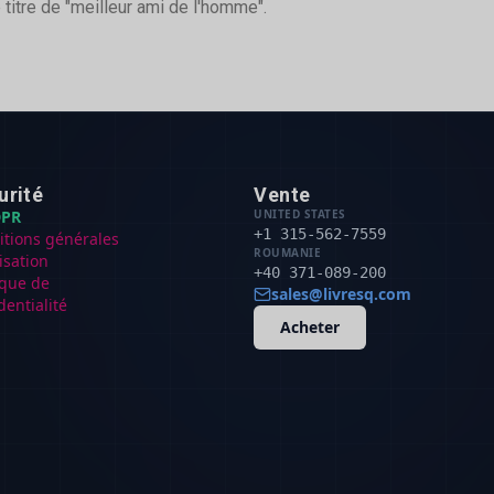
 titre de "meilleur ami de l'homme".
urité
Vente
PR
UNITED STATES
+1 315-562-7559
itions générales
ROUMANIE
lisation
+40 371-089-200
ique de
sales@livresq.com
dentialité
Acheter